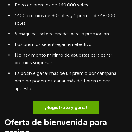
Pozo de premios de 160.000 soles.
1400 premios de 80 soles y 1 premio de 48.000
soles.
5 máquinas seleccionadas para la promoción.
Los premios se entregan en efectivo.
No hay monto mínimo de apuestas para ganar
premios sorpresas.
Es posible ganar más de un premio por campaña,
pero no podemos ganar más de 1 premio por
apuesta.
¡Regístrate y gana!
Oferta de bienvenida para