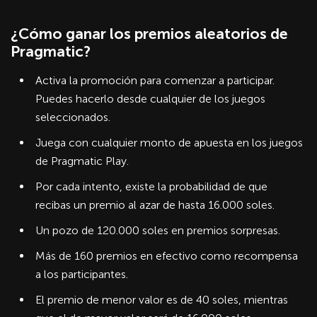
¿Cómo ganar los premios aleatorios de
Pragmatic?
Activa la promoción para comenzar a participar.
Puedes hacerlo desde cualquier de los juegos
seleccionados.
Juega con cualquier monto de apuesta en los juegos
de Pragmatic Play.
Por cada intento, existe la probabilidad de que
recibas un premio al azar de hasta 16.000 soles.
Un pozo de 120.000 soles en premios sorpresas.
Más de 160 premios en efectivo como recompensa
a los participantes.
El premio de menor valor es de 40 soles, mientras