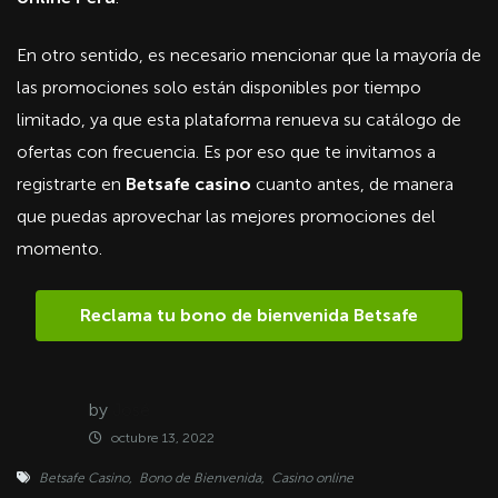
En otro sentido, es necesario mencionar que la mayoría de
las promociones solo están disponibles por tiempo
limitado, ya que esta plataforma renueva su catálogo de
ofertas con frecuencia. Es por eso que te invitamos a
registrarte en
Betsafe casino
cuanto antes, de manera
que puedas aprovechar las mejores promociones del
momento.
Reclama tu bono de bienvenida Betsafe
by
José
octubre 13, 2022
Betsafe Casino
,
Bono de Bienvenida
,
Casino online