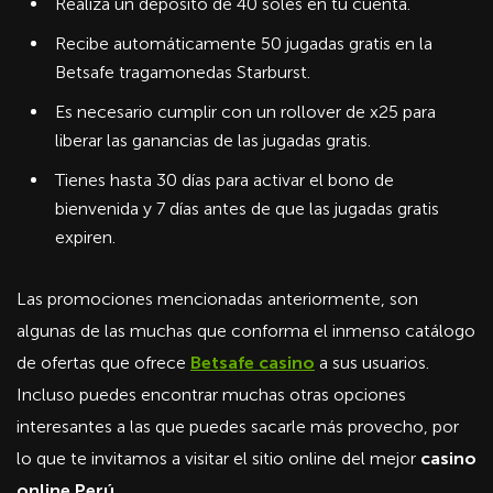
Realiza un depósito de 40 soles en tu cuenta.
Recibe automáticamente 50 jugadas gratis en la
Betsafe tragamonedas Starburst.
Es necesario cumplir con un rollover de x25 para
liberar las ganancias de las jugadas gratis.
Tienes hasta 30 días para activar el bono de
bienvenida y 7 días antes de que las jugadas gratis
expiren.
Las promociones mencionadas anteriormente, son
algunas de las muchas que conforma el inmenso catálogo
de ofertas que ofrece
Betsafe casino
a sus usuarios.
Incluso puedes encontrar muchas otras opciones
interesantes a las que puedes sacarle más provecho, por
lo que te invitamos a visitar el sitio online del mejor
casino
online Perú
.