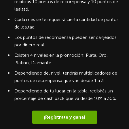
recibirás 10 puntos de recompensa y 10 puntos de
lealtad.
Cada mes se te requerirá cierta cantidad de puntos
de lealtad.
Los puntos de recompensa pueden ser canjeados
por dinero real.
Existen 4 niveles en la promoción: Plata, Oro,
Platino, Diamante.
Dependiendo del nivel, tendrás multiplicadores de
puntos de recompensa que van desde 1 a 3.
Dependiendo de tu lugar en la tabla, recibirás un
porcentaje de cash back que va desde 10% a 30%.
¡Regístrate y gana!