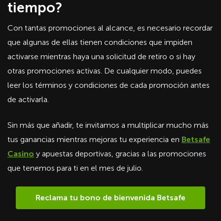
tiempo?
Con tantas promociones al alcance, es necesario recordar
que algunas de ellas tienen condiciones que impiden
activarse mientras haya una solicitud de retiro o si hay
otras promociones activas. De cualquier modo, puedes
leer los términos y condiciones de cada promoción antes
de activarla.
Sin más que añadir, te invitamos a multiplicar mucho más
tus ganancias mientras mejoras tu experiencia en
Betsafe
Casino
y apuestas deportivas, gracias a las promociones
que tenemos para ti en el mes de julio.
Reclama tu bono de bienvenida Betsafe