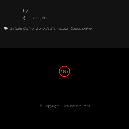
by
José
julio 25, 2022
Betsafe Casino
,
Bono de Bienvenida
,
Casino online
© Copyright 2026 Betsafe Peru