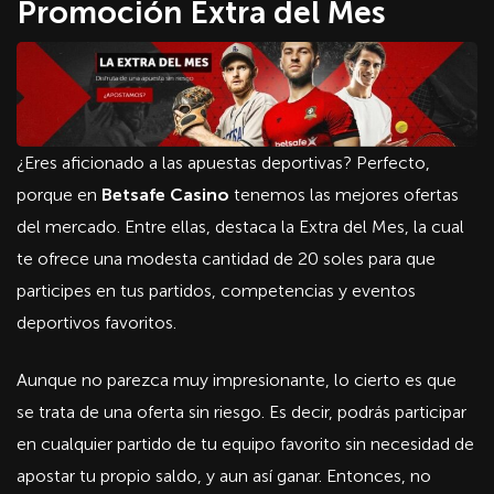
Promoción Extra del Mes
¿Eres aficionado a las apuestas deportivas? Perfecto,
porque en
Betsafe Casino
tenemos las mejores ofertas
del mercado. Entre ellas, destaca la Extra del Mes, la cual
te ofrece una modesta cantidad de 20 soles para que
participes en tus partidos, competencias y eventos
deportivos favoritos.
Aunque no parezca muy impresionante, lo cierto es que
se trata de una oferta sin riesgo. Es decir, podrás participar
en cualquier partido de tu equipo favorito sin necesidad de
apostar tu propio saldo, y aun así ganar. Entonces, no