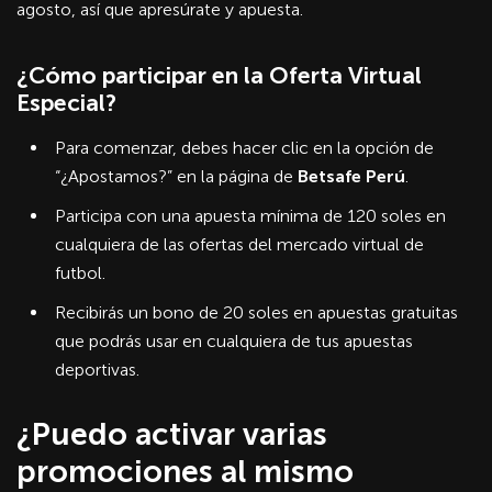
agosto, así que apresúrate y apuesta.
¿Cómo participar en la Oferta Virtual
Especial?
Para comenzar, debes hacer clic en la opción de
“¿Apostamos?” en la página de
Betsafe Perú
.
Participa con una apuesta mínima de 120 soles en
cualquiera de las ofertas del mercado virtual de
futbol.
Recibirás un bono de 20 soles en apuestas gratuitas
que podrás usar en cualquiera de tus apuestas
deportivas.
¿Puedo activar varias
promociones al mismo