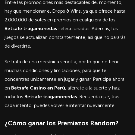
Entre las promociones más destacables del momento,
hay que mencionar el Drops & Wins, ya que ofrece hasta
2.000.000 de soles en premios en cualquiera de los
Betsafe tragamonedas
seleccionados. Además, los
juegos se actualizan constantemente, así que no pararás
de divertirte.
Se trata de una mecánica sencilla, por lo que no tiene
muchas condiciones y limitaciones, para que te
concentres únicamente en jugar y ganar. Participa ahora
en
Betsafe Casino en Perú
, aférrate a la suerte y haz
rodar los
Betsafe tragamonedas
. Recuerda que, tras
cada intento, puedes volver e intentar nuevamente.
¿Cómo ganar los Premiazos Random?