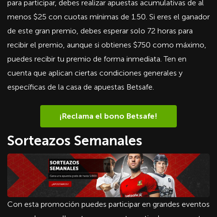
para participar, debes realizar apuestas acumulativas de al
menos $25 con cuotas mínimas de 1.50. Si eres el ganador
de este gran premio, debes esperar solo 72 horas para
recibir el premio, aunque si obtienes $750 como máximo,
puedes recibir tu premio de forma inmediata. Ten en
cuenta que aplican ciertas condiciones generales y
específicas de la casa de apuestas Betsafe.
¡Reclama el bono Betsafe!
Sorteazos Semanales
Con esta promoción puedes participar en grandes eventos