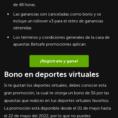
de 48 horas.
Las ganancias son canceladas como bono y se
incluye un rollover x3 para el retiro de ganancias
obtenidas.
Los términos y condiciones generales de la casa de
apuestas Betsafe promociones aplican.
¡Regístrate y gana!
Bono en deportes virtuales
Si te gustan los deportes virtuales, debes conocer esta
gran promoción, la cual te otorga un bono de $6 por las
apuestas que realices en tus deportes virtuales favoritos.
La promoción está disponible desde el 01 de mayo hasta
el 22 de mayo del 2022, por lo que no puedes