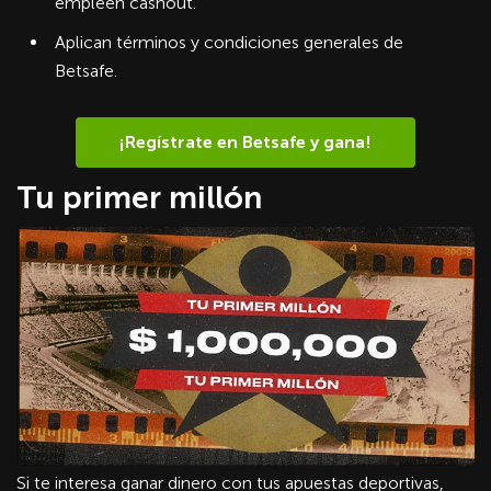
empleen cashout.
Aplican términos y condiciones generales de
Betsafe.
¡Regístrate en Betsafe y gana!
Tu primer millón
Si te interesa ganar dinero con tus apuestas deportivas,