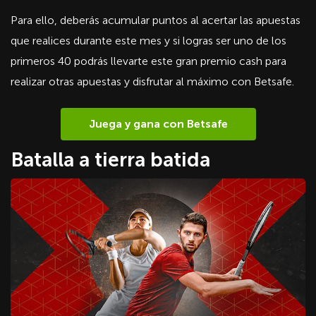
Para ello, deberás acumular puntos al acertar las apuestas
que realices durante este mes y si logras ser uno de los
primeros 40 podrás llevarte este gran premio cash para
realizar otras apuestas y disfrutar al máximo con Betsafe.
Juega y gana con Betsafe
Batalla a tierra batida