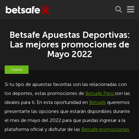
Betsafe Apuestas Deportivas:
Las mejores promociones de
Mayo 2022
Casino
Si tu tipo de apuestas favoritas son las relacionadas con
los deportes, estas promociones de
Betsafe Perú
son las
ideales para ti. En esta oportunidad en
Betsafe
queremos
presentarte las opciones que estarán disponibles durante
el mes de mayo del 2022 para que puedas ingresar a la
plataforma oficial y disfrutar de las
Betsafe promociones
.