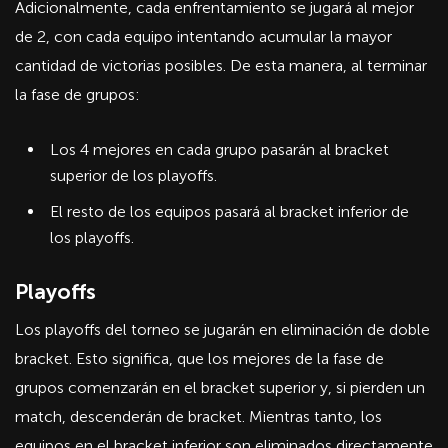
Adicionalmente, cada enfrentamiento se jugará al mejor
de 2, con cada equipo intentando acumular la mayor
cantidad de victorias posibles. De esta manera, al terminar
la fase de grupos:
Los 4 mejores en cada grupo pasarán al bracket
superior de los playoffs.
El resto de los equipos pasará al bracket inferior de
los playoffs.
Playoffs
Los playoffs del torneo se jugarán en eliminación de doble
bracket. Esto significa, que los mejores de la fase de
grupos comenzarán en el bracket superior y, si pierden un
match, descenderán de bracket. Mientras tanto, los
equipos en el bracket inferior son eliminados directamente