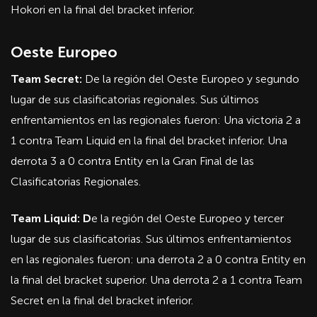
Hokori en la final del bracket inferior.
Oeste Europeo
Team Secret:
De la región del Oeste Europeo y segundo
lugar de sus clasificatorias regionales. Sus últimos
enfrentamientos en las regionales fueron: Una victoria 2 a
1 contra Team Liquid en la final del bracket inferior. Una
derrota 3 a 0 contra Entity en la Gran Final de las
Clasificatorias Regionales.
Team Liquid: D
e la región del Oeste Europeo y tercer
lugar de sus clasificatorias. Sus últimos enfrentamientos
en las regionales fueron: una derrota 2 a 0 contra Entity en
la final del bracket superior. Una derrota 2 a 1 contra Team
Secret en la final del bracket inferior.