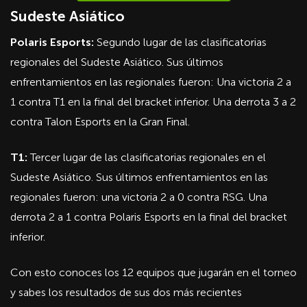
Sudeste Asiático
Polaris Esports:
Segundo lugar de las clasificatorias
regionales del Sudeste Asiático. Sus últimos
enfrentamientos en las regionales fueron: Una victoria 2 a
1 contra T1 en la final del bracket inferior. Una derrota 3 a 2
contra Talon Esports en la Gran Final.
T1:
Tercer lugar de las clasificatorias regionales en el
Sudeste Asiático. Sus últimos enfrentamientos en las
regionales fueron: una victoria 2 a 0 contra RSG. Una
derrota 2 a 1 contra Polaris Esports en la final del bracket
inferior.
Con esto conoces los 12 equipos que jugarán en el torneo
y sabes los resultados de sus dos más recientes