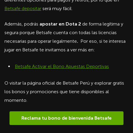
Betsafe depositar
será muy fácil.
Además, podrás
apostar en Dota 2
de forma legítima y
segura porque Betsafe cuenta con todas las licencias
necesarias para operar legalmente
.
Por eso, si te interesa
jugar en Betsafe te invitamos a ver más en:
Betsafe Activar el Bono Apuestas Deportivas
O visitar la página oficial de Betsafe Perú y explorar gratis
los bonos y promociones que tiene disponibles al
momento.
Reclama tu bono de bienvenida Betsafe