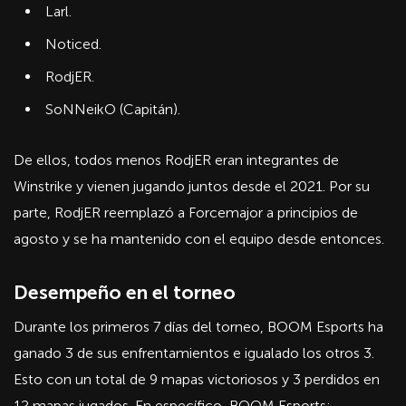
Larl.
Noticed.
RodjER.
SoNNeikO (Capitán).
De ellos, todos menos RodjER eran integrantes de
Winstrike y vienen jugando juntos desde el 2021. Por su
parte, RodjER reemplazó a Forcemajor a principios de
agosto y se ha mantenido con el equipo desde entonces.
Desempeño en el torneo
Durante los primeros 7 días del torneo, BOOM Esports ha
ganado 3 de sus enfrentamientos e igualado los otros 3.
Esto con un total de 9 mapas victoriosos y 3 perdidos en
12 mapas jugados. En específico, BOOM Esports: