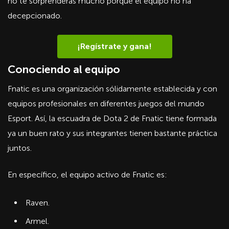
no te sorprenderás mucho porque el equipo no ha
decepcionado.
¡Regístrate y gana!
Conociendo al equipo
Fnatic es una organización sólidamente establecida y con
equipos profesionales en diferentes juegos del mundo
Esport. Así, la escuadra de Dota 2 de Fnatic tiene formada
ya un buen rato y sus integrantes tienen bastante práctica
juntos.
En específico, el equipo activo de Fnatic es:
Raven.
Armel.