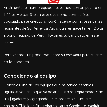
Finalmente, el último equipo del torneo con un puesto en
TI11 es Hokori. Si bien este equipo no consiguió el
codiciado pase directo, si logró hacerse con el pase de las
regionales de Sur América. Así, si quieres
apostar en Dota
2
por un equipo de Perú, Hokori es tu candidato en este
torneo.
Pero veamos un poco más sobre su escuadra para quienes
no lo conocen.
Conociendo al equipo
Hokori es uno de los equipos que ha tenido cambios
significativos en lo que va de año. Esto reemplazando 3 de
sus jugadores y agregando en el proceso a Lumière,
4nalog y Thiolicor. Sin embargo, tanto Gardick, el capitán