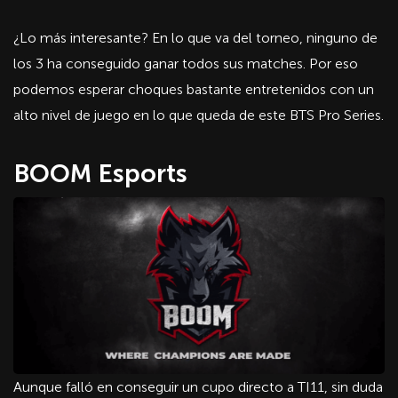
¿Lo más interesante? En lo que va del torneo, ninguno de
los 3 ha conseguido ganar todos sus matches. Por eso
podemos esperar choques bastante entretenidos con un
alto nivel de juego en lo que queda de este BTS Pro Series.
BOOM Esports
Aunque falló en conseguir un cupo directo a TI11, sin duda