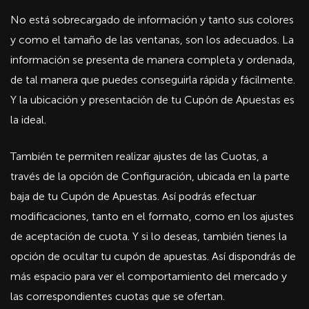
No está sobrecargado de información y tanto sus colores
y como el tamaño de las ventanas, son los adecuados. La
información se presenta de manera completa y ordenada,
de tal manera que puedes conseguirla rápida y fácilmente.
Y la ubicación y presentación de tu Cupón de Apuestas es
la ideal.
También te permiten realizar ajustes de las Cuotas, a
través de la opción de Configuración, ubicada en la parte
baja de tu Cupón de Apuestas. Así podrás efectuar
modificaciones, tanto en el formato, como en los ajustes
de aceptación de cuota. Y si lo deseas, también tienes la
opción de ocultar tu cupón de apuestas. Así dispondrás de
más espacio para ver el comportamiento del mercado y
las correspondientes cuotas que se ofertan.