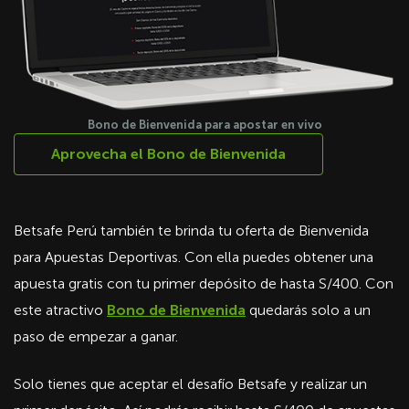
Bono de Bienvenida para apostar en vivo
Aprovecha el Bono de Bienvenida
Betsafe Perú también te brinda tu oferta de Bienvenida
para Apuestas Deportivas. Con ella puedes obtener una
apuesta gratis con tu primer depósito de hasta S/400. Con
este atractivo
Bono de Bienvenida
quedarás solo a un
paso de empezar a ganar.
Solo tienes que aceptar el desafío Betsafe y realizar un