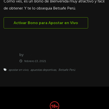
Como ves, es un Bono de Bienvenida muy atractivo y fácil
de obtener. Y te lo obsequia Betsafe Perú.
Activar Bono para Apostar en Vivo
by
José
febrero 13, 2021
apostar en vivo
,
apuestas deportivas
,
Betsafe Perú