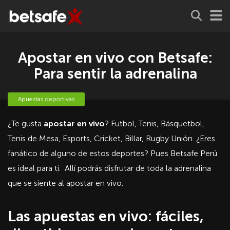
Apostar en vivo con Betsafe:
Para sentir la adrenalina
Apuestas deportivas
¿Te gusta
apostar en vivo
? Futbol, Tenis, Básquetbol,
Tenis de Mesa, Esports, Cricket, Billar, Rugby Unión. ¿Eres
fanático de alguno de estos deportes? Pues Betsafe Perú
es ideal para ti. Allí podrás disfrutar de toda la adrenalina
que se siente al apostar en vivo.
Las apuestas en vivo: fáciles,