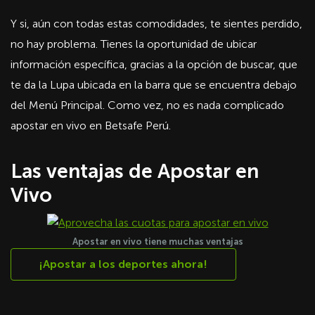
Y si, aún con todas estas comodidades, te sientes perdido,
no hay problema. Tienes la oportunidad de ubicar
información específica, gracias a la opción de buscar, que
te da la Lupa ubicada en la barra que se encuentra debajo
del Menú Principal. Como vez, no es nada complicado
apostar en vivo en Betsafe Perú.
Las ventajas de Apostar en
Vivo
Apostar en vivo tiene muchas ventajas
¡Apostar a los deportes ahora!