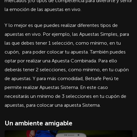
mercados y/o tipos de competencia para divertirte y sentir
la emoción de las apuestas en vivo.
Y lo mejor es que puedes realizar diferentes tipos de
apuestas en vivo. Por ejemplo, las Apuestas Simples, para
las que debes tener 1 selección, como mínimo, en tu
cupón, para poder colocar tu apuesta. También puedes
optar por realizar una Apuesta Combinada. Para ello
deberás tener 2 selecciones, como mínimo, en tu cupón
de apuestas. Y para más comodidad, Betsafe Perú te
permite realizar Apuestas Sistema. En este caso
necesitarás un mínimo de 3 selecciones en tu cupón de
apuestas, para colocar una apuesta Sistema.
Un ambiente amigable